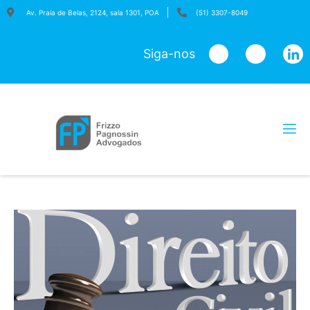
Av. Praia de Belas, 2124, sala 1301, POA
(51) 3307-8049
Siga-nos